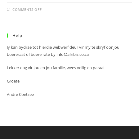
ON
COMMENTS OFF
WINTERSHANDE
EN
ATLEETSVOETE
Help
Jy kan bydrae tot hierdie webwerf deur vir my te skryf oor jou
boereraat of boere rate by
info@afribiz.co.za
Lekker dag vir jou en jou familie, wees veilig en paraat
Groete
Andre Coetzee