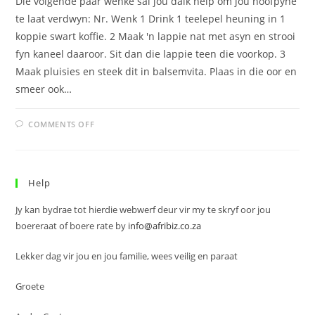
Die volgende paar wenke sal jou dalk help om jou hoofpyne
te laat verdwyn: Nr. Wenk 1 Drink 1 teelepel heuning in 1
koppie swart koffie. 2 Maak 'n lappie nat met asyn en strooi
fyn kaneel daaroor. Sit dan die lappie teen die voorkop. 3
Maak pluisies en steek dit in balsemvita. Plaas in die oor en
smeer ook…
ON
COMMENTS OFF
HOOFPYN
Help
Jy kan bydrae tot hierdie webwerf deur vir my te skryf oor jou
boereraat of boere rate by
info@afribiz.co.za
Lekker dag vir jou en jou familie, wees veilig en paraat
Groete