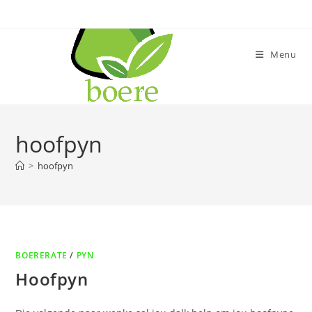
Skip
to
content
Menu
hoofpyn
>
hoofpyn
BOERERATE
/
PYN
Hoofpyn