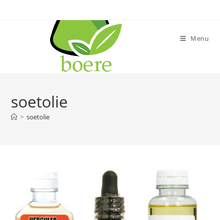
Skip
to
content
Menu
soetolie
>
soetolie