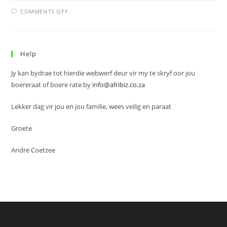
ON
COMMENTS OFF
SOETOLIE
Help
Jy kan bydrae tot hierdie webwerf deur vir my te skryf oor jou
boereraat of boere rate by
info@afribiz.co.za
Lekker dag vir jou en jou familie, wees veilig en paraat
Groete
Andre Coetzee