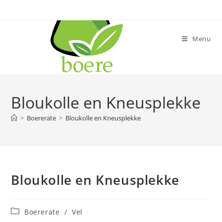
Skip
to
content
Menu
Bloukolle en Kneusplekke
>
Boererate
>
Bloukolle en Kneusplekke
Bloukolle en Kneusplekke
Post
Boererate
/
Vel
category: