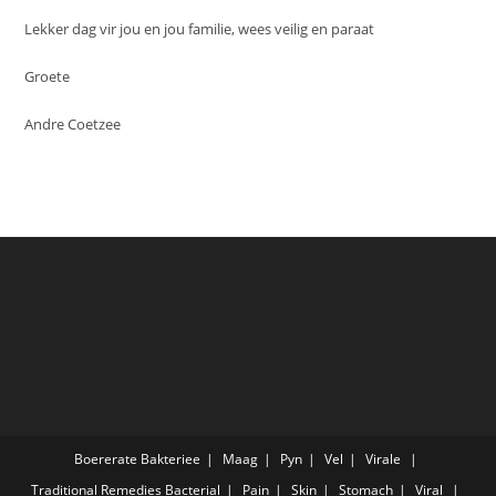
Lekker dag vir jou en jou familie, wees veilig en paraat
Groete
Andre Coetzee
Boererate
Bakteriee
Maag
Pyn
Vel
Virale
Traditional Remedies
Bacterial
Pain
Skin
Stomach
Viral