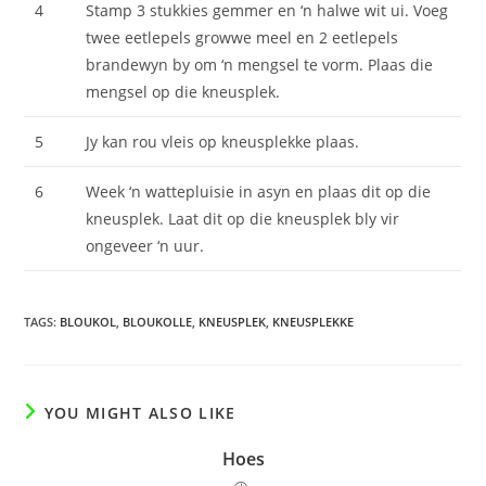
4
Stamp 3 stukkies gemmer en ‘n halwe wit ui. Voeg
twee eetlepels growwe meel en 2 eetlepels
brandewyn by om ‘n mengsel te vorm. Plaas die
mengsel op die kneusplek.
5
Jy kan rou vleis op kneusplekke plaas.
6
Week ‘n wattepluisie in asyn en plaas dit op die
kneusplek. Laat dit op die kneusplek bly vir
ongeveer ‘n uur.
TAGS
:
BLOUKOL
,
BLOUKOLLE
,
KNEUSPLEK
,
KNEUSPLEKKE
YOU MIGHT ALSO LIKE
Hoes