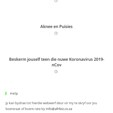
Aknee en Puisies
Beskerm jouself teen die nuwe Koronavirus 2019-
nCov
Help
Jy kan bydrae tot hierdie webwerf deur vir my te skryf oor jou
boereraat of boere rate by
info@afribiz.co.za