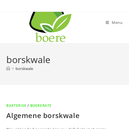
Skip
to
content
Menu
borskwale
>
borskwale
BAKTERIEE
/
BOERERATE
Algemene borskwale