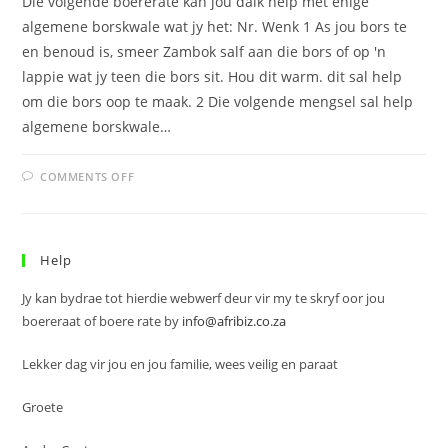
Die volgende boererate kan jou dalk help met enige
algemene borskwale wat jy het: Nr. Wenk 1 As jou bors te
en benoud is, smeer Zambok salf aan die bors of op 'n
lappie wat jy teen die bors sit. Hou dit warm. dit sal help
om die bors oop te maak. 2 Die volgende mengsel sal help
algemene borskwale…
ON
COMMENTS OFF
ALGEMENE
BORSKWALE
Help
Jy kan bydrae tot hierdie webwerf deur vir my te skryf oor jou
boereraat of boere rate by
info@afribiz.co.za
Lekker dag vir jou en jou familie, wees veilig en paraat
Groete