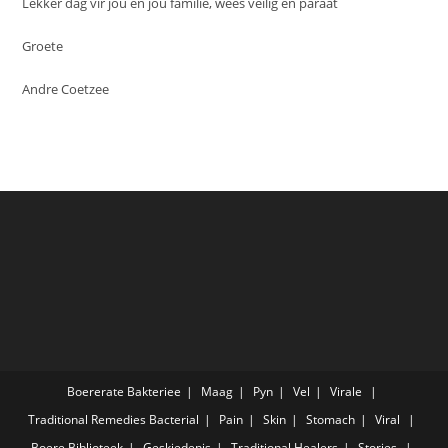
Lekker dag vir jou en jou familie, wees veilig en paraat
Groete
Andre Coetzee
Boererate
Bakteriee
Maag
Pyn
Vel
Virale
Traditional Remedies
Bacterial
Pain
Skin
Stomach
Viral
Boere
Biblioteek
Geskiedenis
Traditional Healers
Stories