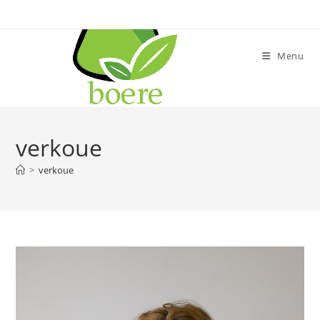
Skip
to
content
Menu
verkoue
>
verkoue