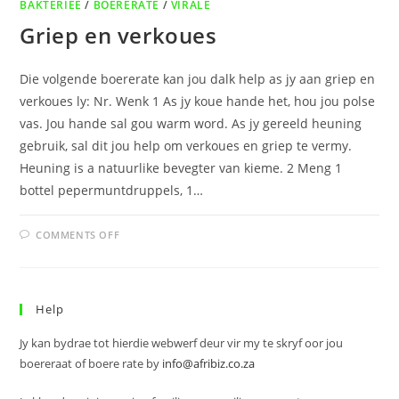
BAKTERIEE
/
BOERERATE
/
VIRALE
Griep en verkoues
Die volgende boererate kan jou dalk help as jy aan griep en
verkoues ly: Nr. Wenk 1 As jy koue hande het, hou jou polse
vas. Jou hande sal gou warm word. As jy gereeld heuning
gebruik, sal dit jou help om verkoues en griep te vermy.
Heuning is a natuurlike bevegter van kieme. 2 Meng 1
bottel pepermuntdruppels, 1…
ON
COMMENTS OFF
GRIEP
EN
VERKOUES
Help
Jy kan bydrae tot hierdie webwerf deur vir my te skryf oor jou
boereraat of boere rate by
info@afribiz.co.za