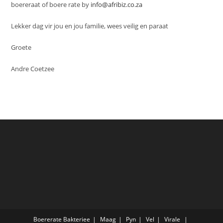
boereraat of boere rate by
info@afribiz.co.za
Lekker dag vir jou en jou familie, wees veilig en paraat
Groete
Andre Coetzee
Boererate
Bakteriee
Maag
Pyn
Vel
Virale