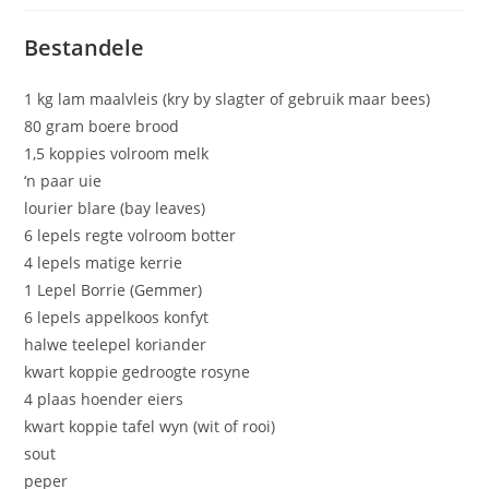
Bestandele
1 kg lam maalvleis (kry by slagter of gebruik maar bees)
80 gram boere brood
1,5 koppies volroom melk
‘n paar uie
lourier blare (bay leaves)
6 lepels regte volroom botter
4 lepels matige kerrie
1 Lepel Borrie (Gemmer)
6 lepels appelkoos konfyt
halwe teelepel koriander
kwart koppie gedroogte rosyne
4 plaas hoender eiers
kwart koppie tafel wyn (wit of rooi)
sout
peper