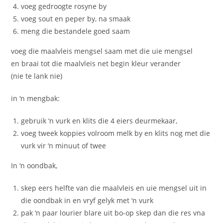
voeg gedroogte rosyne by
voeg sout en peper by, na smaak
meng die bestandele goed saam
voeg die maalvleis mengsel saam met die uie mengsel
en braai tot die maalvleis net begin kleur verander
(nie te lank nie)
in ‘n mengbak:
gebruik ‘n vurk en klits die 4 eiers deurmekaar,
voeg tweek koppies volroom melk by en klits nog met die
vurk vir ‘n minuut of twee
In ‘n oondbak,
skep eers helfte van die maalvleis en uie mengsel uit in
die oondbak in en vryf gelyk met ‘n vurk
pak ‘n paar lourier blare uit bo-op skep dan die res vna