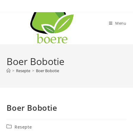
Skip
to
content
Menu
Boer Bobotie
>
Resepte
>
Boer Bobotie
Boer Bobotie
Post
Resepte
category: